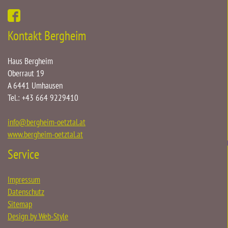
Kontakt Bergheim
Haus Bergheim
Oberraut 19
A 6441 Umhausen
Tel.: +43 664 9229410
info
@
bergheim-oetztal.at
www.bergheim-oetztal.at
Service
Impressum
Datenschutz
Sitemap
Design by Web-Style