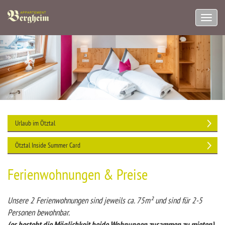
Navig
aufkl
Urlaub im Ötztal
Ötztal Inside Summer Card
Ferienwohnungen & Preise
Unsere 2 Ferienwohnungen sind jeweils ca. 75m² und sind für 2-5
Personen bewohnbar.
(es besteht die Möglichkeit beide Wohnungen zusammen zu mieten)