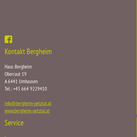
Kontakt Bergheim
Haus Bergheim
Oberraut 19
A 6441 Umhausen
Tel.: +43 664 9229410
info
@
bergheim-oetztal.at
www.bergheim-oetztal.at
Service