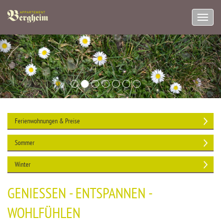
Navig
aufkl
Ferienwohnungen & Preise
Sommer
Winter
GENIESSEN - ENTSPANNEN -
WOHLFÜHLEN