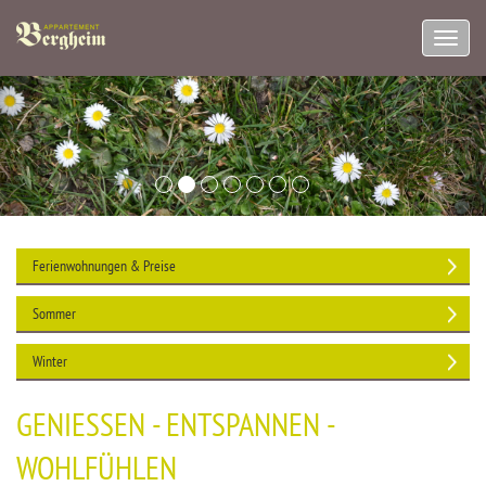
Navig
aufkl
Ferienwohnungen & Preise
Sommer
Winter
GENIESSEN - ENTSPANNEN -
WOHLFÜHLEN