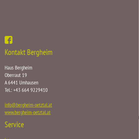
Kontakt Bergheim
Haus Bergheim
Oberraut 19
A 6441 Umhausen
Tel.: +43 664 9229410
info
@
bergheim-oetztal.at
www.bergheim-oetztal.at
Service