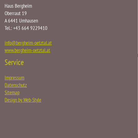
Haus Bergheim
Oberraut 19
A 6441 Umhausen
Tel.: +43 664 9229410
info
@
bergheim-oetztal.at
www.bergheim-oetztal.at
Service
Impressum
Datenschutz
Sitemap
Design by Web-Style