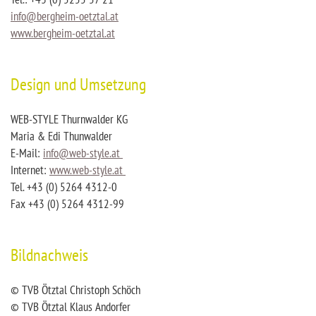
info
@
bergheim-oetztal.at
www.bergheim-oetztal.at
Design und Umsetzung
WEB-STYLE Thurnwalder KG
Maria & Edi Thunwalder
E-Mail:
info
@
web-style.at
Internet:
www.web-style.at
Tel. +43 (0) 5264 4312-0
Fax +43 (0) 5264 4312-99
Bildnachweis
© TVB Ötztal Christoph Schöch
© TVB Ötztal Klaus Andorfer