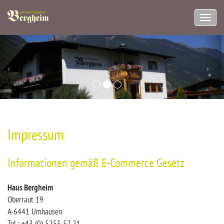
Navig
aufkl
Impressum
Informationen gemäß E-Commerce Gesetz
Haus Bergheim
Oberraut 19
A-6441 Umhausen
Tel.: +43 (0) 5255 57 21