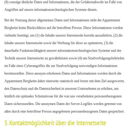
(8) sonstige ähnliche Daten und Informationen, die der Gefahrenabwehr im Falle von
Angriffen auf unsere informationstechnologischen Systeme dienen.
Bei der Nutzung dieser allgemeinen Daten und Informationen zieht die Appartement
Bergheim keine Rückschlüsse auf die betroffene Person. Diese Informationen werden
vielmehr benötigt, um (1) die Inhalte unserer Internetseite korrekt auszuliefern, (2) die
Inhalte unserer Internetseite sowie die Werbung für diese zu optimieren, (3) die
dauerhafte Funktionsfähigkeit unserer informationstechnologischen Systeme und der
Technik unserer Internetseite zu gewährleisten sowie (4) um Strafverfolgungsbehörden
im Falle eines Cyberangriffes die zur Strafverfolgung notwendigen Informationen
bereitzustellen. Diese anonym erhobenen Daten und Informationen werden durch die
Appartement Bergheim daher einerseits statistisch und ferner mit dem Ziel ausgewertet,
den Datenschutz und die Datensicherheit in unserem Unternehmen zu erhöhen, um
letztlich ein optimales Schutzniveau für die von uns verarbeiteten personenbezogenen
Daten sicherzustellen. Die anonymen Daten der Server-Logfiles werden getrennt von
allen durch eine betroffene Person angegebenen personenbezogenen Daten gespeichert.
5. Kontaktmöglichkeit über die Internetseite