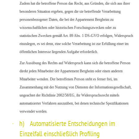
Zudem hat die betroffene Person das Recht, aus Gründen, die sich aus ihrer
besonderen Situation ergeben, gegen die sie betreffende Verarbeitung
personenbezogener Daten, die bei der Appartement Bergheim zu
wissenschaftlichen oder historischen Forschungszwecken oder zu
statistischen Zwecken gemäß Art. 89 Abs. 1 DS-GVO erfolgen, Widerspruch
einzulegen, es sei denn, eine solche Verarbeitung ist zur Erfüllung einer im
öffentlichen Interesse liegenden Aufgabe erforderlich.
Zur Ausübung des Rechts auf Widerspruch kann sich die betroffene Person
direkt jeden Mitarbeiter der Appartement Bergheim oder einen anderen
Mitarbeiter wenden. Der betroffenen Person steht es ferner frei, im
Zusammenhang mit der Nutzung von Diensten der Informationsgesellschaft,
ungeachtet der Richtlinie 2002/58/EG, ihr Widerspruchsrecht mittels
automatisierter Verfahren auszuüben, bei denen technische Spezifikationen
verwendet werden.
·
h) Automatisierte Entscheidungen im
Einzelfall einschließlich Profiling