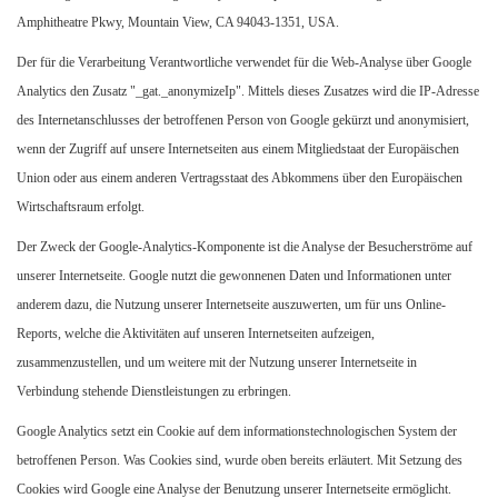
Amphitheatre Pkwy, Mountain View, CA 94043-1351, USA.
Der für die Verarbeitung Verantwortliche verwendet für die Web-Analyse über Google
Analytics den Zusatz "_gat._anonymizeIp". Mittels dieses Zusatzes wird die IP-Adresse
des Internetanschlusses der betroffenen Person von Google gekürzt und anonymisiert,
wenn der Zugriff auf unsere Internetseiten aus einem Mitgliedstaat der Europäischen
Union oder aus einem anderen Vertragsstaat des Abkommens über den Europäischen
Wirtschaftsraum erfolgt.
Der Zweck der Google-Analytics-Komponente ist die Analyse der Besucherströme auf
unserer Internetseite. Google nutzt die gewonnenen Daten und Informationen unter
anderem dazu, die Nutzung unserer Internetseite auszuwerten, um für uns Online-
Reports, welche die Aktivitäten auf unseren Internetseiten aufzeigen,
zusammenzustellen, und um weitere mit der Nutzung unserer Internetseite in
Verbindung stehende Dienstleistungen zu erbringen.
Google Analytics setzt ein Cookie auf dem informationstechnologischen System der
betroffenen Person. Was Cookies sind, wurde oben bereits erläutert. Mit Setzung des
Cookies wird Google eine Analyse der Benutzung unserer Internetseite ermöglicht.