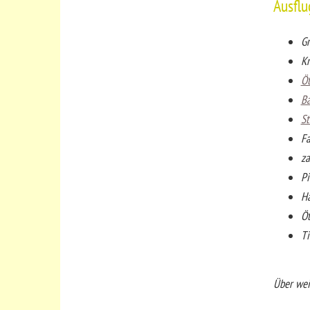
Ausflu
Gr
Kn
Öt
B
St
Fa
za
Pi
Hä
Öt
Ti
Über weit