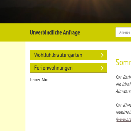
Unverbindliche Anfrage
Wohlfühlkräutergarten
Som
Ferienwohnungen
Der Bade
Leiner Alm
ein idea
Almwand
Der Klett
unmittel
(
www.acti