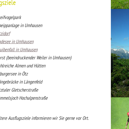
gsziele
eifvogelpark
eippanlage in Umhausen
zidorf
adesee in Umhausen
uibenfall in Umhausen
rst (beeindruckender Weiler in Umhausen)
hlreiche Almen und Hütten
burgersee in Ötz
ngebrücke in Längenfeld
ztaler Gletscherstraße
mmelsjoch Hochalpenstraße
ere Ausflugsziele informieren wir Sie gerne vor Ort.