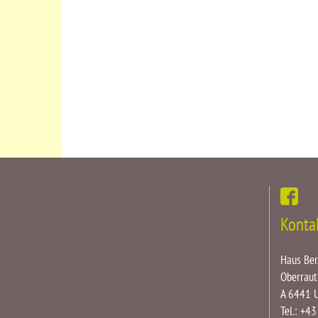
Konta
Haus Be
Oberraut
A 6441 
Tel.: +4