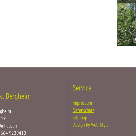
Service
kt Bergheim
Impressum
Datenschutz
rgheim
Sitemap
 19
Design by Web-Style
Umhausen
3 664 9229410