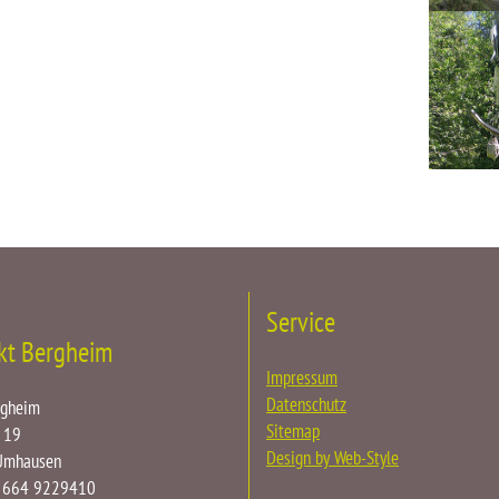
Service
kt Bergheim
Impressum
Datenschutz
rgheim
Sitemap
 19
Design by Web-Style
Umhausen
3 664 9229410