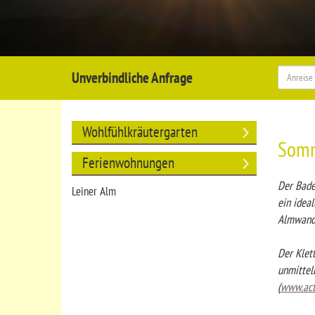
Unverbindliche Anfrage
Wohlfühlkräutergarten
Som
Ferienwohnungen
Der Bade
Leiner Alm
ein idea
Almwand
Der Klett
unmittel
(
www.acti