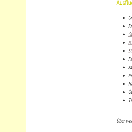
Ausflu
Gr
Kn
Öt
B
St
Fa
za
Pi
Hä
Öt
Ti
Über weit