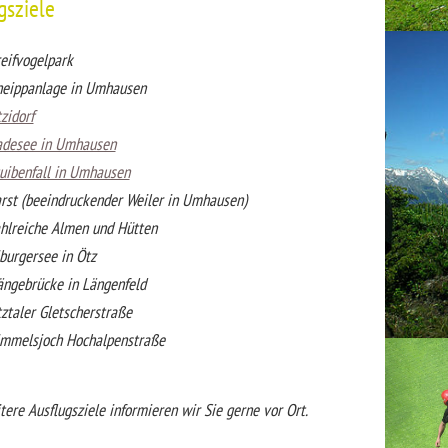
gsziele
eifvogelpark
eippanlage in Umhausen
zidorf
adesee in Umhausen
uibenfall in Umhausen
rst (beeindruckender Weiler in Umhausen)
hlreiche Almen und Hütten
burgersee in Ötz
ngebrücke in Längenfeld
ztaler Gletscherstraße
mmelsjoch Hochalpenstraße
ere Ausflugsziele informieren wir Sie gerne vor Ort.