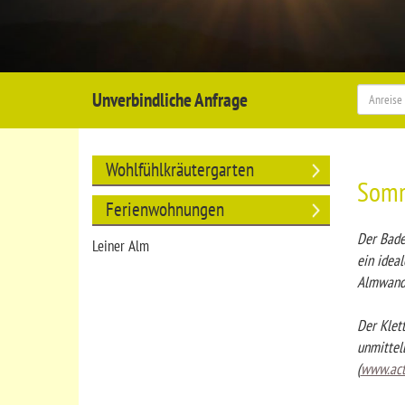
Unverbindliche Anfrage
Wohlfühlkräutergarten
Som
Ferienwohnungen
Der Bade
Leiner Alm
ein idea
Almwand
Der Klett
unmittel
(
www.acti