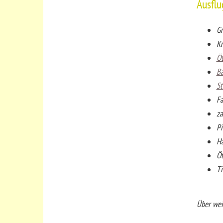
Ausflu
Gr
Kn
Öt
B
St
Fa
za
Pi
Hä
Öt
Ti
Über weit