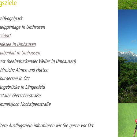
gsziele
eifvogelpark
eippanlage in Umhausen
zidorf
adesee in Umhausen
uibenfall in Umhausen
rst (beeindruckender Weiler in Umhausen)
hlreiche Almen und Hütten
burgersee in Ötz
ngebrücke in Längenfeld
ztaler Gletscherstraße
mmelsjoch Hochalpenstraße
ere Ausflugsziele informieren wir Sie gerne vor Ort.