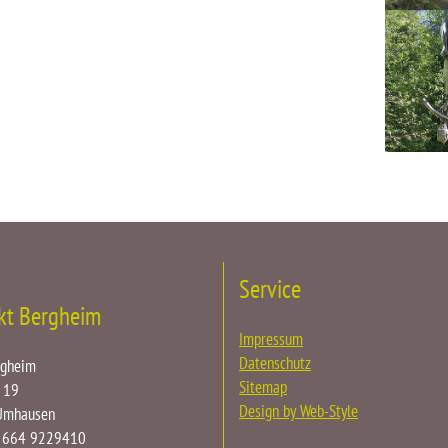
Service
kt Bergheim
Impressum
Datenschutz
rgheim
Sitemap
 19
Design by Web-Style
Umhausen
3 664 9229410