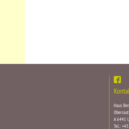
Konta
Haus Be
Oberraut
A 6441 
Tel.: +4