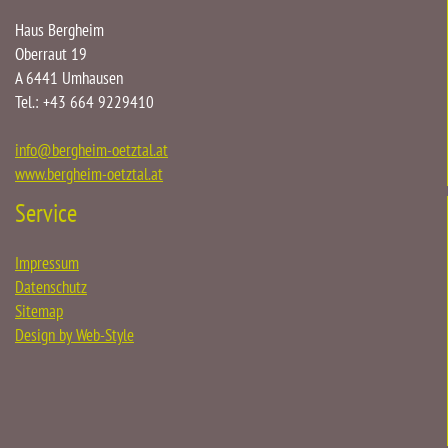
Haus Bergheim
Oberraut 19
A 6441 Umhausen
Tel.: +43 664 9229410
info
@
bergheim-oetztal.at
www.bergheim-oetztal.at
Service
Impressum
Datenschutz
Sitemap
Design by Web-Style