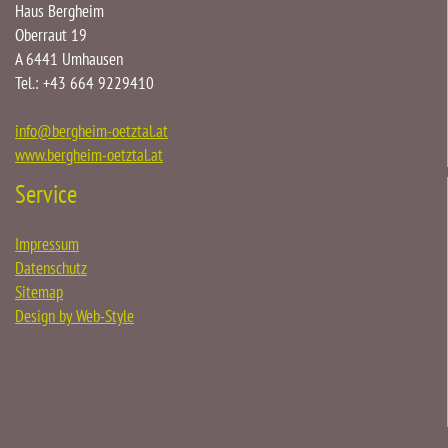
Haus Bergheim
Oberraut 19
A 6441 Umhausen
Tel.: +43 664 9229410
info
@
bergheim-oetztal.at
www.bergheim-oetztal.at
Service
Impressum
Datenschutz
Sitemap
Design by Web-Style