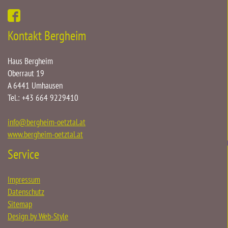
Kontakt Bergheim
Haus Bergheim
Oberraut 19
A 6441 Umhausen
Tel.: +43 664 9229410
info
@
bergheim-oetztal.at
www.bergheim-oetztal.at
Service
Impressum
Datenschutz
Sitemap
Design by Web-Style