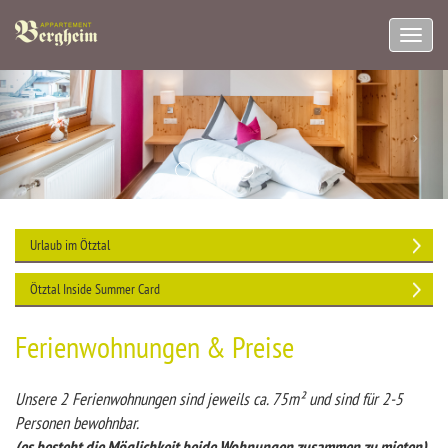
Navig
aufkl
Urlaub im Ötztal
Ötztal Inside Summer Card
Ferienwohnungen & Preise
Unsere 2 Ferienwohnungen sind jeweils ca. 75m² und sind für 2-5
Personen bewohnbar.
(es besteht die Möglichkeit beide Wohnungen zusammen zu mieten)