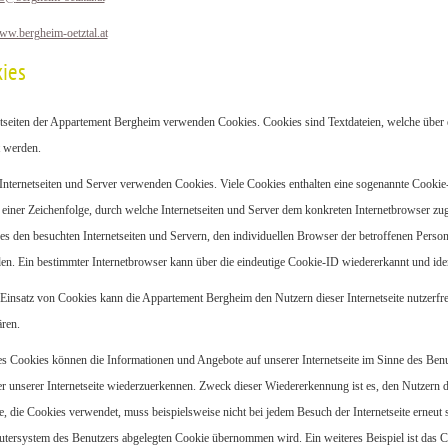
w.bergheim-oetztal.at
kies
etseiten der Appartement Bergheim verwenden Cookies. Cookies sind Textdateien, welche über
t werden.
 Internetseiten und Server verwenden Cookies. Viele Cookies enthalten eine sogenannte Cookie
s einer Zeichenfolge, durch welche Internetseiten und Server dem konkreten Internetbrowser z
es den besuchten Internetseiten und Servern, den individuellen Browser der betroffenen Person
en. Ein bestimmter Internetbrowser kann über die eindeutige Cookie-ID wiedererkannt und iden
insatz von Cookies kann die Appartement Bergheim den Nutzern dieser Internetseite nutzerfreu
ren.
es Cookies können die Informationen und Angebote auf unserer Internetseite im Sinne des Benu
r unserer Internetseite wiederzuerkennen. Zweck dieser Wiedererkennung ist es, den Nutzern di
te, die Cookies verwendet, muss beispielsweise nicht bei jedem Besuch der Internetseite erneut
ersystem des Benutzers abgelegten Cookie übernommen wird. Ein weiteres Beispiel ist das 