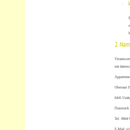
·
E
e
b
2. Nam
Verantwort
mit datensc
Apparteme
Oberraut 1
6441 Umh
Österreich
Tel.: 0664
E-Mail:
inf