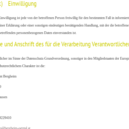
k) Einwilligung
inwilligung ist jede von der betroffenen Person freiwillig für den bestimmten Fall in inform
iner Erklärung oder einer sonstigen eindeutigen bestätigenden Handlung, mit der die betroffene 
etreffenden personenbezogenen Daten einverstanden ist.
e und Anschrift des für die Verarbeitung Verantwortliche
licher im Sinne der Datenschutz-Grundverordnung, sonstiger in den Mitgliedstaaten der Eur
hutzrechtlichem Charakter ist die:
nt Bergheim
9
ausen
 9229410
o
@
bergheim-oetztal.at