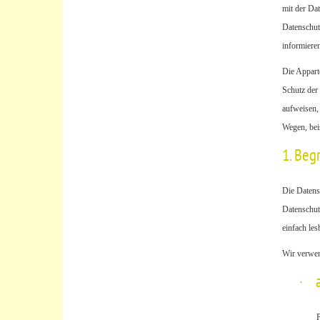
mit der Da
Datenschut
informieren
Die Appart
Schutz der 
aufweisen, 
Wegen, beis
1. Beg
Die Datens
Datenschut
einfach les
Wir verwen
·
P