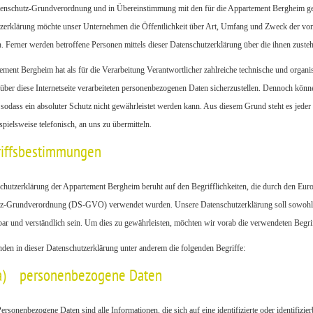
tenschutz-Grundverordnung und in Übereinstimmung mit den für die Appartement Bergheim gel
zerklärung möchte unser Unternehmen die Öffentlichkeit über Art, Umfang und Zweck der von
. Ferner werden betroffene Personen mittels dieser Datenschutzerklärung über die ihnen zuste
ement Bergheim hat als für die Verarbeitung Verantwortlicher zahlreiche technische und orga
über diese Internetseite verarbeiteten personenbezogenen Daten sicherzustellen. Dennoch könn
sodass ein absoluter Schutz nicht gewährleistet werden kann. Aus diesem Grund steht es jeder 
pielsweise telefonisch, an uns zu übermitteln.
riffsbestimmungen
chutzerklärung der Appartement Bergheim beruht auf den Begrifflichkeiten, die durch den Eur
z-Grundverordnung (DS-GVO) verwendet wurden. Unsere Datenschutzerklärung soll sowohl für
bar und verständlich sein. Um dies zu gewährleisten, möchten wir vorab die verwendeten Begriff
den in dieser Datenschutzerklärung unter anderem die folgenden Begriffe:
a) personenbezogene Daten
ersonenbezogene Daten sind alle Informationen, die sich auf eine identifizierte oder identifizi