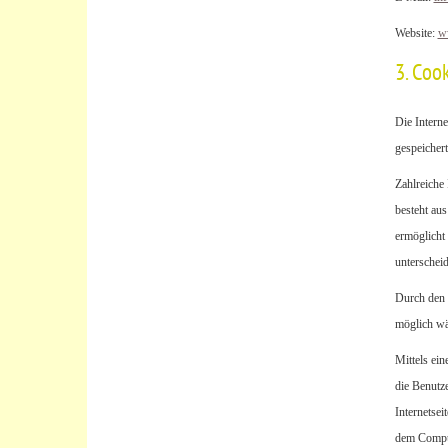
Website:
ww
3. Coo
Die Intern
gespeicher
Zahlreiche
besteht au
ermöglicht 
unterscheid
Durch den E
möglich wä
Mittels ein
die Benutze
Internetsei
dem Comput