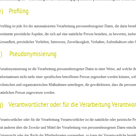
e) Profiling
rofiling ist jede Art der automatisierten Verarbeitung personenbezogener Daten, die darin be
estimmte persönliche Aspekte, die sich auf eine natürliche Person beziehen, zu bewerten, insbe
esundheit, persönlicher Vorlieben, Interessen, Zuverlässigkeit, Verhalten, Aufenthaltsort oder
f) Pseudonymisierung
seudonymisierung ist die Verarbeitung personenbezogener Daten in einer Weise, auf welche d
nformationen nicht mehr einer spezifischen betroffenen Person zugeordnet werden können, sof
echnischen und organisatorischen Maßnahmen unterliegen, die gewährleisten, dass die personenb
atürlichen Person zugewiesen werden.
g) Verantwortlicher oder für die Verarbeitung Verantwor
erantwortlicher oder für die Verarbeitung Verantwortlicher ist die natürliche oder juristische 
it anderen über die Zwecke und Mittel der Verarbeitung von personenbezogenen Daten entschei
nionsrecht oder das Recht der Mitgliedstaaten vorgegeben, so kann der Verantwortliche bezi