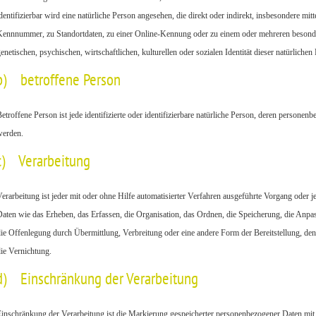
dentifizierbar wird eine natürliche Person angesehen, die direkt oder indirekt, insbesondere 
ennnummer, zu Standortdaten, zu einer Online-Kennung oder zu einem oder mehreren besonde
enetischen, psychischen, wirtschaftlichen, kulturellen oder sozialen Identität dieser natürlichen
b) betroffene Person
etroffene Person ist jede identifizierte oder identifizierbare natürliche Person, deren persone
erden.
c) Verarbeitung
erarbeitung ist jeder mit oder ohne Hilfe automatisierter Verfahren ausgeführte Vorgang od
aten wie das Erheben, das Erfassen, die Organisation, das Ordnen, die Speicherung, die Anp
ie Offenlegung durch Übermittlung, Verbreitung oder eine andere Form der Bereitstellung, de
ie Vernichtung.
d) Einschränkung der Verarbeitung
inschränkung der Verarbeitung ist die Markierung gespeicherter personenbezogener Daten mit 