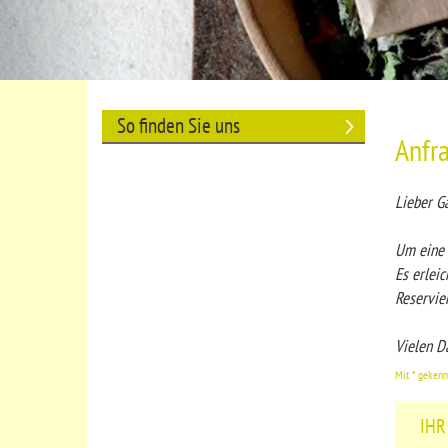
So finden Sie uns
Anfr
Lieber Ga
Um eine 
Es erleic
Reservie
Vielen Da
Mit * gekennz
IHR