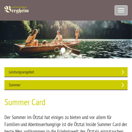
Navig
aufkl
Leistungsangebot
Sommer
Summer Card
Der Sommer im Ötztal hat einiges zu bieten und vor allem für
Familien und Abenteuerhungrige ist die Ötztal Inside Summer Card der
beste Weg, vollkommen in die Erlebniswelt des Ötztals einzutauchen.