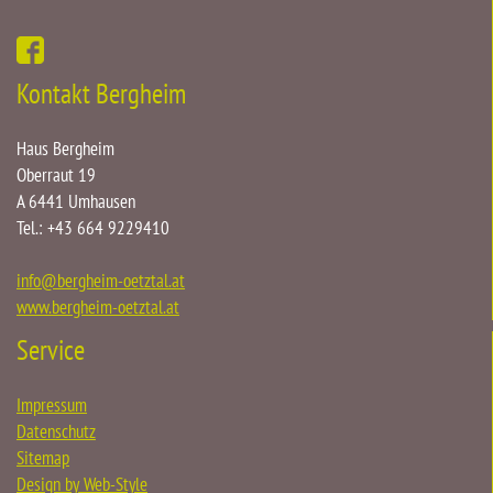
Kontakt Bergheim
Haus Bergheim
Oberraut 19
A 6441 Umhausen
Tel.: +43 664 9229410
info
@
bergheim-oetztal.at
www.bergheim-oetztal.at
Service
Impressum
Datenschutz
Sitemap
Design by Web-Style